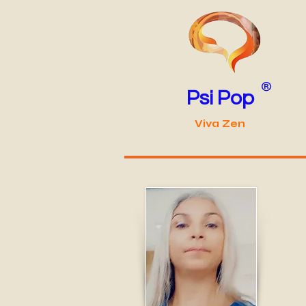
®
Psi Pop
Viva Zen