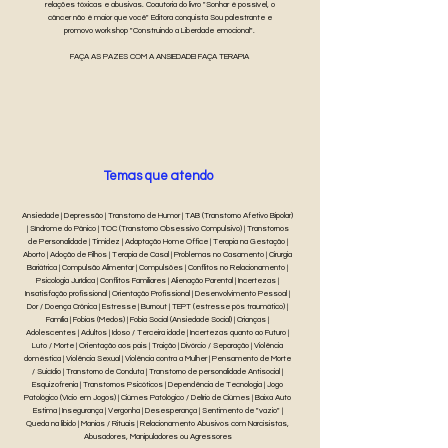
relações tóxicas e abusivas. Coautoria do livro "Sonhar é possível, o
câncer não é maior que você" Editora conquista Sou palestrante e
promovo workshop "Construindo a Liberdade emocional".
FAÇA AS PAZES COM A ANSIEDADE! FAÇA TERAPIA
Temas que atendo
Ansiedade | Depressão | Transtorno de Humor | TAB (Transtorno Afetivo Bipolar)
| Síndrome do Pânico | TOC (Transtorno Obsessivo Compulsivo) | Transtornos
de Personalidade | Timidez | Adaptação Home Office | Terapia na Gestação |
Aborto | Adoção de Filhos | Terapia de Casal | Problemas no Casamento | Cirurgia
Bariátrica | Compulsão Alimentar | Compulsões | Conflitos no Relacionamento |
Psicologia Jurídica | Conflitos Familiares | Alienação Parental | Incertezas |
Insatisfação profissional | Orientação Profissional | Desenvolvimento Pessoal |
Dor / Doença Crônica | Estresse | Burnout | TEPT (estresse pós traumático) |
Família | Fobias (Medos) | Fobia Social (Ansiedade Social) | Crianças |
Adolescentes | Adultos | Idoso / Terceira idade | Incertezas quanto ao Futuro |
Luto / Morte | Orientação aos pais | Traição | Divórcio / Separação | Violência
doméstica | Violência Sexual | Violência contra a Mulher | Pensamento de Morte
/ Suicídio | Transtorno de Conduta | Transtorno de personalidade Antisocial |
Esquizofrenia | Transtornos Psicóticos | Dependência de Tecnologia | Jogo
Patológico (Vício em Jogos) | Ciúmes Patológico / Delírio de Ciúmes | Baixa Auto
Estima | Insegurança | Vergonha | Desesperança | Sentimento de "vazio" |
Queda na libido | Manias / Rituais | Relacionamento Abusivos com Narcisistas,
Abusadores, Manipuladores ou Agressores