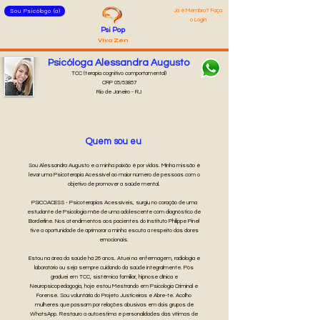
Já é Membro? Faça
Sou Psicólogo (a)
o Login
Psi Pop
Viva Zen
Psicóloga Alessandra Augusto
TCC (terapia cognitivo comportamental)
CRP 05/53857
Rio de Janeiro - RJ
Quem sou eu
Sou Alessandra Augusto e a minha paixão é por vidas. Minha missão é
levar uma Psicoterapia Acessível ao maior número de pessoas com o
objetivo de promover a saúde mental.
PSICOACESS - Psicoterapias Acessíveis, surgiu no coração de uma
estudante de Psicologia mãe de uma adolescente com diagnóstico de
Borderline. Nos atendimentos aos pacientes do Instituto Philippe Pinel
tive a oportunidade de aprimorar a minha escuta a respeito das dores
emocionais.
Estou na área da saúde há 26 anos. Atuei na enfermagem, radiologia e
laboratório ou seja sempre cuidando da saúde integralmente. Pós
graduei em TCC, sistêmica familiar, hipnose clínica e
Neuropsicopedagogia, hoje estou Mestrando em Psicologia Criminal e
Forense. Sou voluntária do Projeto Justiceiras e Abre-te. Acolho
mulheres que passam por relações abusivas em dois grupos de
WhatsApp. Restauro a autoestima e personalidades das vítimas de