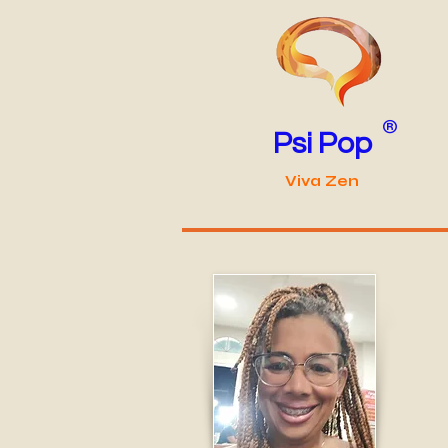
®
Psi Pop
Viva Zen