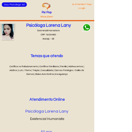
Já é Membro? Faça
Sou Psicólogo (a)
o Login
Psi Pop
Viva Zen
Psicóloga Lorena Lany
Existencial Humanista
CRP 19/004400
Aracaju - SE
Temas que atendo
Conflitos no Relacionamento | Conflitos Familiares | Família | Adolescentes |
Adultos | Luto / Morte | Traição | Sexualidade | Ciúmes Patológico / Delírio de
Ciúmes | Baixa Auto Estima | Insegurança
Atendimento Online
Psicóloga Lorena Lany
Existencial Humanista
50 min