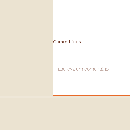
Comentários
Escreva um comentário
Insegurança: A Jornada da
Autodescoberta