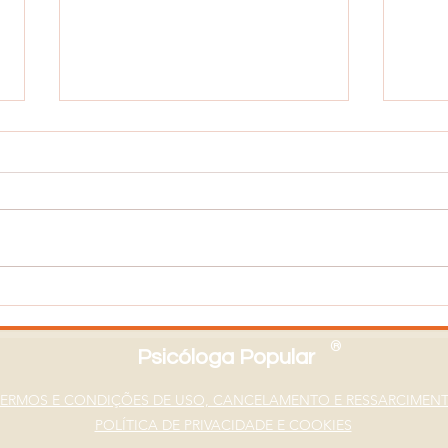
Transtorno Dissociativo de
Como
Identidade: Complexidade
Ansi
da Existência Interior
Luta
®
Psicóloga Popular
TERMOS E CONDIÇÕES DE USO, CANCELAMENTO E RESSARCIMEN
POLÍTICA DE PRIVACIDADE E COOKIES