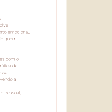
 
olve 
rto emocional. 
 de quem 
ões com o 
ática da 
ossa 
vendo a 
o pessoal, 