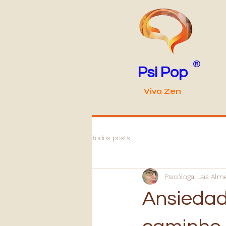
®
Psi Pop
Viva Zen
Todos posts
Psicóloga Laís Alm
Ansiedad