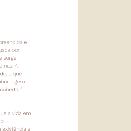
reendida e 
usca por 
s surge 
rnas. A 
de, o que 
 abordagem 
coberta é 
ue a vida em 
 o 
 existência é 