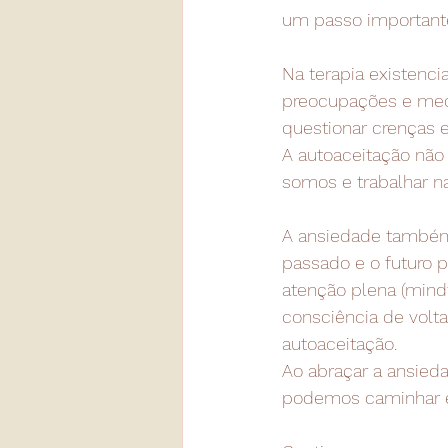
um passo importante 
Na terapia existenci
preocupações e medo
questionar crenças 
A autoaceitação não
somos e trabalhar na
A ansiedade também
passado e o futuro 
atenção plena (mind
consciência de volt
autoaceitação.
Ao abraçar a ansied
podemos caminhar em