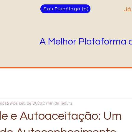
Sou Psicólogo (a)
Já
A Melhor Plataforma 
eida
29 de set. de 2023
2 min de leitura
e e Autoaceitação: Um