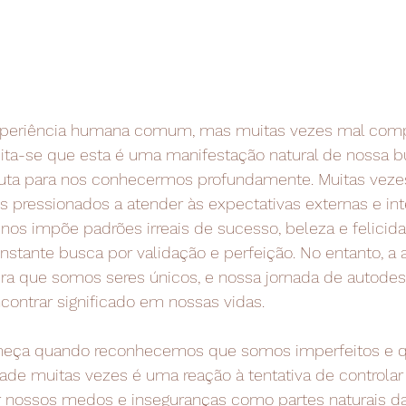
periência humana comum, mas muitas vezes mal comp
dita-se que esta é uma manifestação natural de nossa b
 luta para nos conhecermos profundamente. Muitas veze
pressionados a atender às expectativas externas e inte
os impõe padrões irreais de sucesso, beleza e felicida
nstante busca por validação e perfeição. No entanto, a
bra que somos seres únicos, e nossa jornada de autodes
contrar significado em nossas vidas.
meça quando reconhecemos que somos imperfeitos e q
edade muitas vezes é uma reação à tentativa de controlar
ar nossos medos e inseguranças como partes naturais da