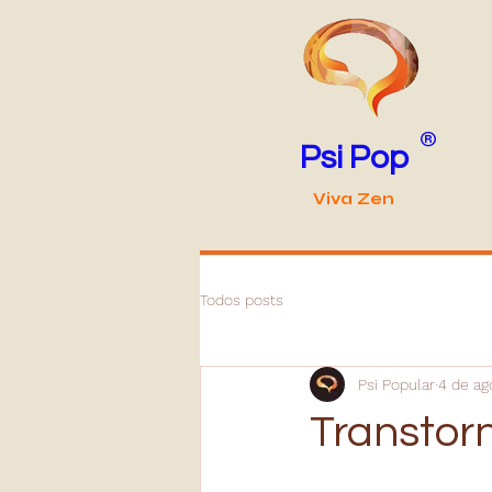
®
Psi Pop
Viva Zen
Todos posts
Psi Popular
4 de ag
Transtorn