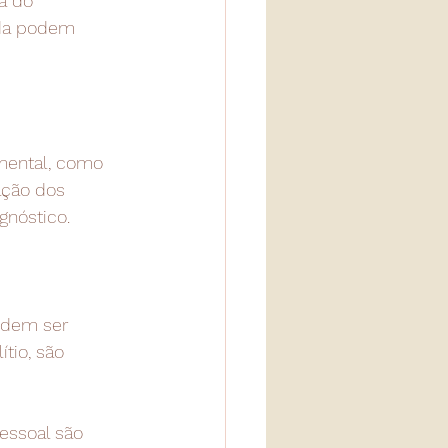
a do 
ida podem 
mental, como 
ação dos 
gnóstico.
odem ser 
tio, são 
essoal são 