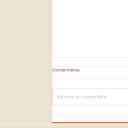
Comentários
Escreva um comentário
Insegurança: A Jornada da
Autodescoberta