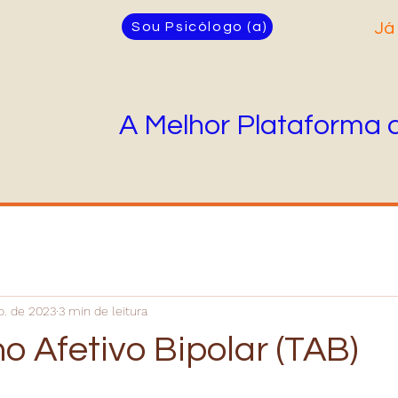
Sou Psicólogo (a)
Já
A Melhor Plataforma 
o. de 2023
3 min de leitura
o Afetivo Bipolar (TAB)