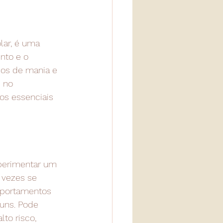
lar, é uma 
nto e o 
dos de mania e 
 no 
os essenciais 
xperimentar um 
 vezes se 
mportamentos 
uns. Pode 
to risco, 