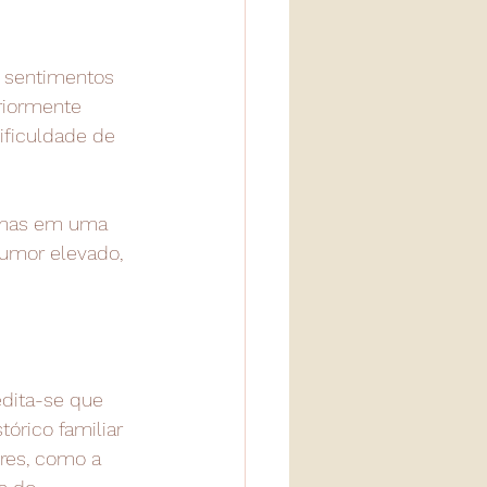
r sentimentos 
riormente 
ificuldade de 
 mas em uma 
umor elevado, 
dita-se que 
órico familiar 
res, como a 