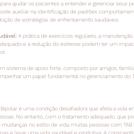
ra ajudar os pacientes a entender e gerenciar seus 
pode auxiliar na identificação de padrões comportament
adoção de estratégias de enfrentamento saudáveis.
udável:
 A prática de exercícios regulares, a manutenção
 adequado e a redução do estresse podem ter um impact
or.
m sistema de apoio forte, composto por amigos, familia
empenhar um papel fundamental no gerenciamento do 
 Bipolar é uma condição desafiadora que afeta a vida em
pessoas. No entanto, com o tratamento adequado, que po
e mudanças no estilo de vida, muitas pessoas com TA
mas e levar uma vida saudável e produtiva. A conscienti