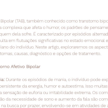
o Bipolar (TAB), também conhecido como transtorno bipo
ca complexa que afeta o humor, os padrões de pensame
em dela sofre. É caracterizado por episódios alterna
ulta em flutuações significativas no estado emocional e
ano do indivíduo. Neste artigo, exploraremos os aspect
ntomas, causas, diagnóstico e opções de tratamento.
orno Afetivo Bipolar
ia:
 Durante os episódios de mania, o indivíduo pode e
ersistente da energia, humor e autoestima. Isso muitas
sensação de euforia ou irritabilidade extrema. Os co
ção da necessidade de sono e aumento da fala são com
na busca por prazer, envolvendo-se em atividades de al