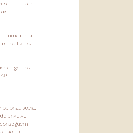
pensamentos e 
ais 
 de uma dieta 
o positivo na 
res e grupos 
TAB.
ocional, social 
de envolver 
B conseguem 
zação e a 