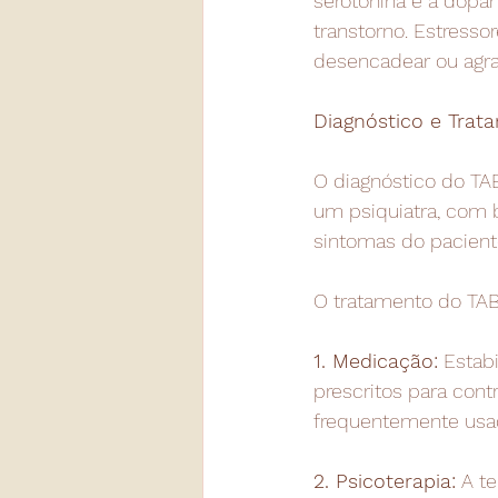
serotonina e a dopa
transtorno. Estresso
desencadear ou agra
Diagnóstico e Trat
O diagnóstico do TA
um psiquiatra, com 
sintomas do paciente
O tratamento do TA
1. Medicação:
 Estab
prescritos para cont
frequentemente usad
2. Psicoterapia:
 A t