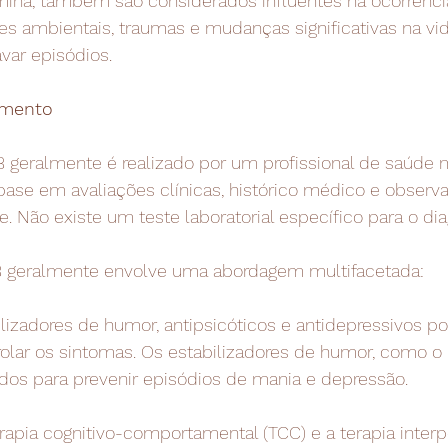
mina, também são considerados influentes na ocorrênci
res ambientais, traumas e mudanças significativas na v
var episódios.
amento
B geralmente é realizado por um profissional de saúde 
base em avaliações clínicas, histórico médico e observ
. Não existe um teste laboratorial específico para o dia
B geralmente envolve uma abordagem multifacetada:
ilizadores de humor, antipsicóticos e antidepressivos p
rolar os sintomas. Os estabilizadores de humor, como o lí
os para prevenir episódios de mania e depressão.
erapia cognitivo-comportamental (TCC) e a terapia interp