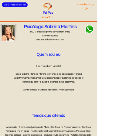
Já é Membro? Faça
Sou Psicólogo (a)
o Login
Psi Pop
Viva Zen
Psicóloga Sabrina Martins
TCC (terapia cognitivo comportamental)
CRP 06/190665
São José do Rio Preto - SP
Quem sou eu
Seja muito bem-vindo(a)!
Sou a Sabrina Manoela Martins e atendo pela abordagem Terapia
Cognitivo Comportamental. Sou apaixonada por cuidar de pessoas e
estou aqui para te ajudar a alcançar seus objetivos.
Conte comigo e vamos juntos(as) nessa jornada!
Temas que atendo
Ansiedade | Depressão | Adoção de Filhos | Conflitos no Relacionamento | Conflitos
Familiares | Incertezas | Insatisfação profissional | Desenvolvimento Pessoal | Dor /
Doença Crônica | Conflitos na Escola | Crianças | Adolescentes | Adultos | Orientação