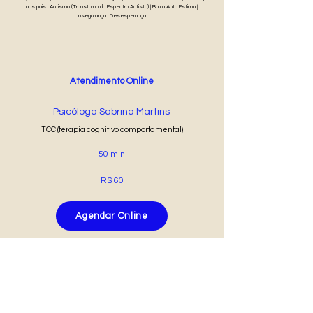
aos pais | Autismo (Transtorno do Espectro Autista) | Baixa Auto Estima |
Insegurança | Desesperança
Atendimento Online
Psicóloga Sabrina Martins
TCC (terapia cognitivo comportamental)
50 min
R$ 60
Agendar Online