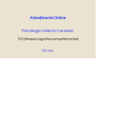
Atendimento Online
Psicóloga Valéria Cardoso
TCC (terapia cognitivo comportamental)
50 min
R$ 100
Agendar Online
®
Psicóloga Popular
TERMOS E CONDIÇÕES DE USO, CANCELAMENTO E RESSARCIMENTO
POLÍTICA DE PRIVACIDADE E COOKIES
Psicóloga Popular Eireli - CNPJ
347190100001-01
- Endereço Av. São João, 2375, sala 706, São José dos Campos - SP
Tel: (12) 99133-0710
|
Email: psicologapopular@gmail.com
© 2021 Psicólogo Popular