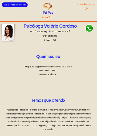
Já é Membro? Faça
Sou Psicólogo (a)
o Login
Psi Pop
Viva Zen
Psicóloga Valéria Cardoso
TCC (terapia cognitivo comportamental)
CRP 05/56343
Itabuna - BA
Quem sou eu
Terapeuta cognitivo comportamental há 6 anos.
Mestranda UFRJ.
Autora de 3 livros.
Temas que atendo
Ansiedade | Timidez | Terapia de Casal | Problemas no Casamento | Conflitos no
Relacionamento | Conflitos Familiares | Insatisfação profissional | Desenvolvimento
Pessoal | Estresse | Família | Psicologia Educacional | Traição | Divórcio / Separação |
Violência doméstica | Violência Sexual | Violência contra a Mulher | Identidade de
Gênero | Baixa Auto Estima | Insegurança | Vergonha | Desesperança | Sentimento
de "vazio"